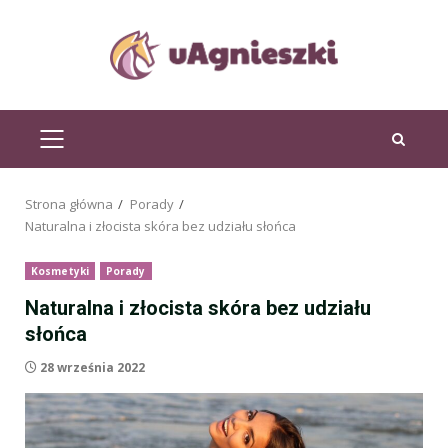
Przejdź
do
treści
MENU
GŁÓWNE
Strona główna
Porady
Naturalna i złocista skóra bez udziału słońca
Kosmetyki
Porady
Naturalna i złocista skóra bez udziału
słońca
28 września 2022