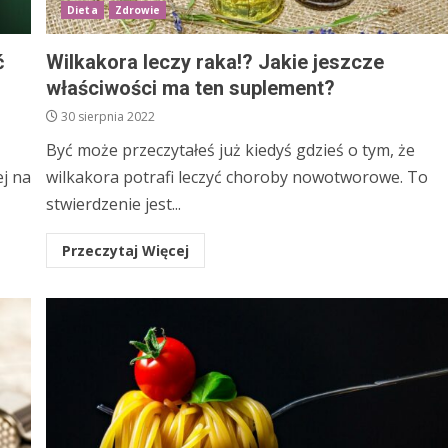
Dieta
Zdrowie
ć
Wilkakora leczy raka!? Jakie jeszcze
właściwości ma ten suplement?
30 sierpnia 2022
Być może przeczytałeś już kiedyś gdzieś o tym, że
j na
wilkakora potrafi leczyć choroby nowotworowe. To
stwierdzenie jest...
Przeczytaj Więcej