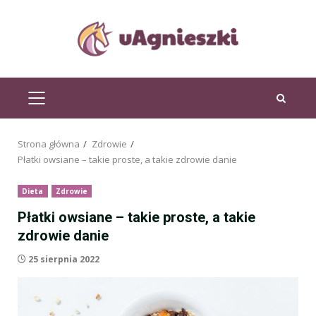
Przejdź
do
treści
MENU
GŁÓWNE
Strona główna
Zdrowie
Płatki owsiane – takie proste, a takie zdrowie danie
Dieta
Zdrowie
Płatki owsiane – takie proste, a takie
zdrowie danie
25 sierpnia 2022