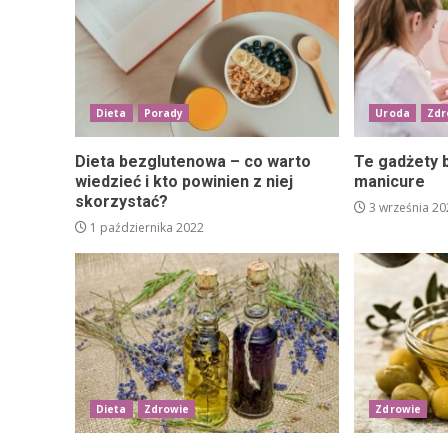
Dieta
Porady
Uroda
Zdr
Dieta bezglutenowa – co warto
Te gadżety b
wiedzieć i kto powinien z niej
manicure
skorzystać?
3 września 20
1 października 2022
Dieta
Zdrowie
Zdrowie