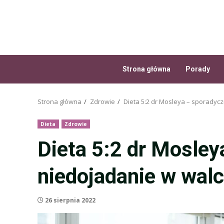
Przejdź
do
treści
Strona główna
Porady
Strona główna
Zdrowie
Dieta 5:2 dr Mosleya – sporadyc
Dieta
Zdrowie
Dieta 5:2 dr Mosle
niedojadanie w wal
26 sierpnia 2022