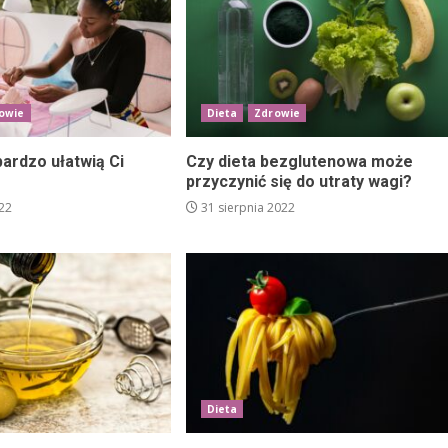
owie
Dieta
Zdrowie
ardzo ułatwią Ci
Czy dieta bezglutenowa może
przyczynić się do utraty wagi?
22
31 sierpnia 2022
Dieta