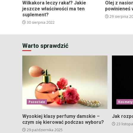
Wilkakora leczy raka!? Jakie
Olej z nasio
jeszcze właściwości ma ten
powinieneś 
suplement?
29 sierpnia 2
30 sierpnia 2022
Warto sprawdzić
Pozostałe
Kosmety
Wysokiej klasy perfumy damskie –
Jak rozp
czym się kierować podczas wyboru?
23 listop
29 października 2025