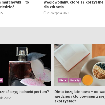
n marchewki – to
Węglowodany, które są korzystne
wiedzieć
dla zdrowia
022
28 sierpnia 2022
ki
Dieta
Porady
oznać oryginalność perfum?
Dieta bezglutenowa – co wa
wiedzieć i kto powinien z nie
ada 2022
skorzystać?