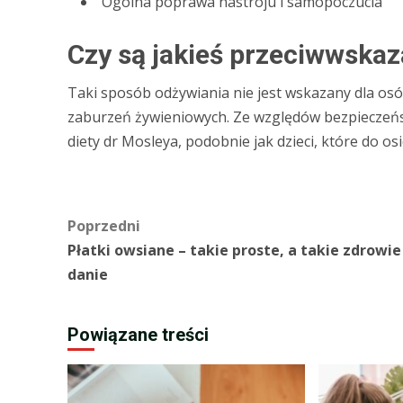
Ogólna poprawa nastroju i samopoczucia
Czy są jakieś przeciwwskaz
Taki sposób odżywiania nie jest wskazany dla osó
zaburzeń żywieniowych. Ze względów bezpieczeń
diety dr Mosleya, podobnie jak dzieci, które do o
Zobacz
Poprzedni
Płatki owsiane – takie proste, a takie zdrowie
wpisy
danie
Powiązane treści