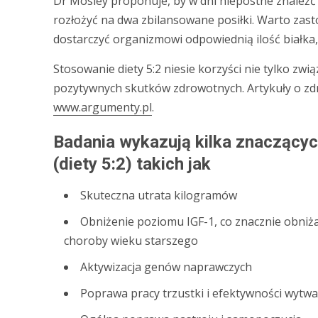
Dr Mosley proponuje, by w dni niepostne znaleźć 
rozłożyć na dwa zbilansowane posiłki. Warto za
dostarczyć organizmowi odpowiednią ilość białka
Stosowanie diety 5:2 niesie korzyści nie tylko zw
pozytywnych skutków zdrowotnych. Artykuły o zd
www.argumenty.pl
.
Badania wykazują kilka znaczącyc
(diety 5:2) takich jak
Skuteczna utrata kilogramów
Obniżenie poziomu IGF-1, co znacznie obni
choroby wieku starszego
Aktywizacja genów naprawczych
Poprawa pracy trzustki i efektywności wytwa