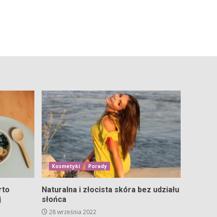
Kosmetyki
Porady
rto
Naturalna i złocista skóra bez udziału
j
słońca
28 września 2022