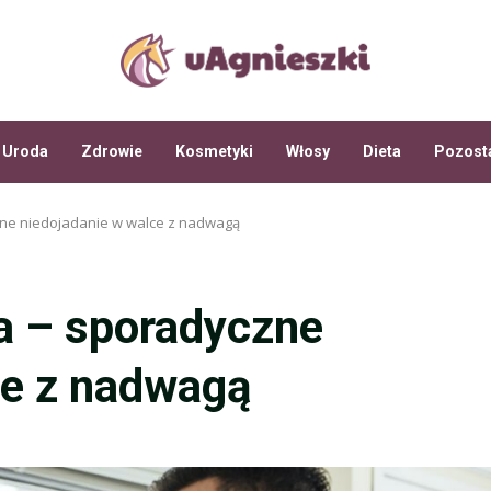
Uroda
Zdrowie
Kosmetyki
Włosy
Dieta
Pozost
zne niedojadanie w walce z nadwagą
ya – sporadyczne
ce z nadwagą