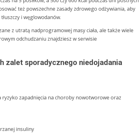
czas na 5 posiłków, a 500 czy 600 kcal podczas dni postnych
stosować też powszechne zasady zdrowego odżywiania, aby
, tłuszczy i węglowodanów.
iązane z utratą nadprogramowej masy ciała, ale także wiele
rowym odchudzaniu znajdziesz w serwisie
h zalet sporadycznego niedojadania
ża ryzyko zapadnięcia na choroby nowotworowe oraz
rzanej insuliny