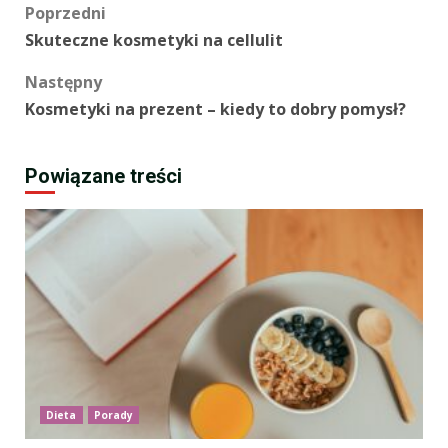
Zobacz
Poprzedni
Skuteczne kosmetyki na cellulit
wpisy
Następny
Kosmetyki na prezent – kiedy to dobry pomysł?
Powiązane treści
Dieta
Porady