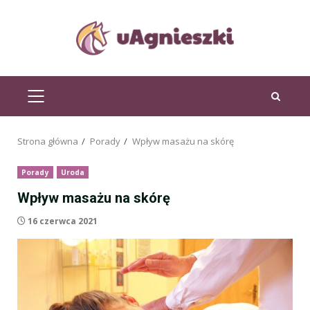
Przejdź
do
treści
MENU
GŁÓWNE
Strona główna
Porady
Wpływ masażu na skórę
Porady
Uroda
Wpływ masażu na skórę
16 czerwca 2021